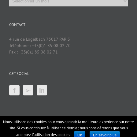
CONTACT
4 rue de Logelbach 75017 PARIS
Téléphone : +33(0)1 85 08 02 70
Fax : +33(0)1 85 08 02 71
GET SOCIAL
Nous utilisons des cookies pour vous garantir la meilleure expérience sur notre
site. Si vous continuez à utiliser ce dernier, nous considérerons que vous
2018 Welaw Avocats |
Mentions légales
|
Credits
acceptez l'utilisation des cookies.
Ok
En savoir plus