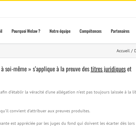
il
Pourquoi Welaw ?
Notre équipe
Compétences
Partenaires
Accueil
/
D
e à soi-même » s’applique à la preuve des
titres juridiques
et
fin d’établir la véracité d’une allégation n’est pas toujours laissée à la li
 qu’il convient d’attribuer aux preuves produites.
bante est appréciée par les juges du fond qui doivent les écarter dès lors