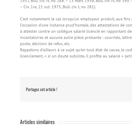
1957, Bull. civ. IV, no 268. – 13 mars 1958, Bull. civ. IV, no 390. –
– Civ. 1re, 21 oct. 1975, Bull. civ. I, no 281).
C’est notamment le cas lorsqu’un employeur produit, aux fins d
l’occasion d’une instance prud’homale, des attestations de co
à attester contre un collègue salarié licencié en rapportant de
incantatoires et aucune autre pièce probante : courriels, lettre
poste, décision de refus, etc.
Rappelons d’ailleurs à ce sujet qu’en tout état de cause, le c
licenciement, « si un doute subsiste, il profite au salarié » (art
Partagez cet article !
Articles similaires