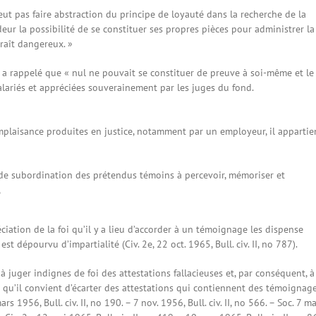
eut pas faire abstraction du principe de loyauté dans la recherche de la
ideur la possibilité de se constituer ses propres pièces pour administrer la
araît dangereux. »
n a rappelé que « nul ne pouvait se constituer de preuve à soi-même et le
alariés et appréciées souverainement par les juges du fond.
omplaisance produites en justice, notamment par un employeur, il appartie
n de subordination des prétendus témoins à percevoir, mémoriser et
,
ciation de la foi qu’il y a lieu d’accorder à un témoignage les dispense
t dépourvu d’impartialité (Civ. 2e, 22 oct. 1965, Bull. civ. II, no 787).
 à juger indignes de foi des attestations fallacieuses et, par conséquent, à
 clair qu’il convient d’écarter des attestations qui contiennent des témoignag
s 1956, Bull. civ. II, no 190. – 7 nov. 1956, Bull. civ. II, no 566. – Soc. 7 m