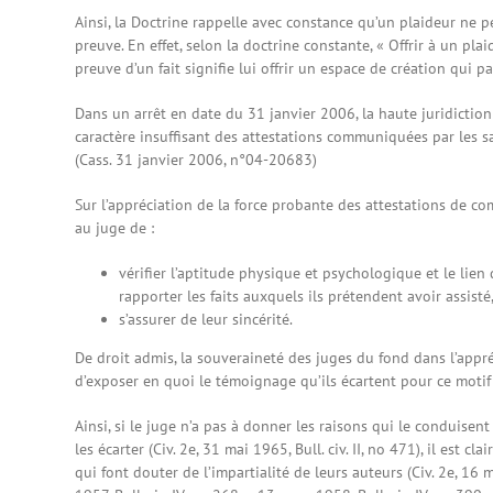
Ainsi, la Doctrine rappelle avec constance qu’un plaideur ne p
preuve. En effet, selon la doctrine constante, « Offrir à un pla
preuve d’un fait signifie lui offrir un espace de création qui p
Dans un arrêt en date du 31 janvier 2006, la haute juridictio
caractère insuffisant des attestations communiquées par les s
(Cass. 31 janvier 2006, n°04-20683)
Sur l’appréciation de la force probante des attestations de c
au juge de :
vérifier l’aptitude physique et psychologique et le lie
rapporter les faits auxquels ils prétendent avoir assisté
s’assurer de leur sincérité.
De droit admis, la souveraineté des juges du fond dans l’appré
d’exposer en quoi le témoignage qu’ils écartent pour ce motif es
Ainsi, si le juge n’a pas à donner les raisons qui le conduisent
les écarter (Civ. 2e, 31 mai 1965, Bull. civ. II, no 471), il est
qui font douter de l’impartialité de leurs auteurs (Civ. 2e, 16 mar