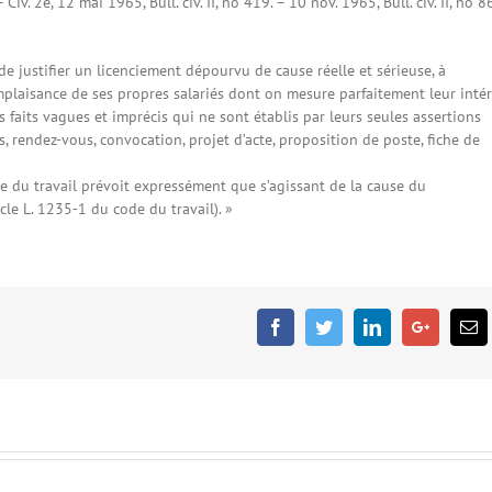
 Civ. 2e, 12 mai 1965, Bull. civ. II, no 419. – 10 nov. 1965, Bull. civ. II, no 8
e justifier un licenciement dépourvu de cause réelle et sérieuse, à
mplaisance de ses propres salariés dont on mesure parfaitement leur intér
s faits vagues et imprécis qui ne sont établis par leurs seules assertions
s, rendez-vous, convocation, projet d’acte, proposition de poste, fiche de
ode du travail prévoit expressément que s’agissant de la cause du
icle L. 1235-1 du code du travail). »
Facebook
Twitter
Linkedin
Google+
E