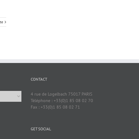
ite
CONTACT
4 rue de Logelbach 75017 PARIS
Téléphone : +33(0)1 85 08 02 70
Fax : +33(0)1 85 08 02 71
GET SOCIAL