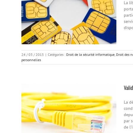
La li
port
parti
serv
dispo
24 / 03 / 2015
|
Catégories :
Droit de la sécurité informatique
,
Droit des 
personnelles
Vali
La d
condi
depui
par s
de l’