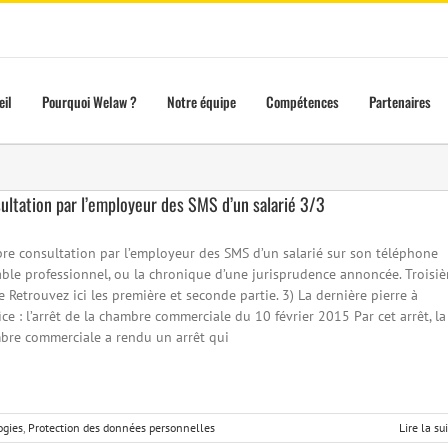
eil
Pourquoi Welaw ?
Notre équipe
Compétences
Partenaires
ultation par l’employeur des SMS d’un salarié 3/3
bre consultation par l’employeur des SMS d’un salarié sur son téléphone
able professionnel, ou la chronique d’une jurisprudence annoncée. Troisi
e Retrouvez ici les première et seconde partie. 3) La dernière pierre à
fice : l’arrêt de la chambre commerciale du 10 février 2015 Par cet arrêt, la
bre commerciale a rendu un arrêt qui
ogies
,
Protection des données personnelles
Lire la su