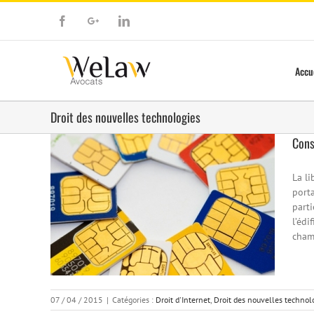
Facebook
Google+
Linkedin
Accu
Droit des nouvelles technologies
Cons
La li
port
parti
l’édi
cham
07 / 04 / 2015
|
Catégories :
Droit d'Internet
,
Droit des nouvelles technol