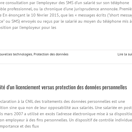
bre consultation par l’employeur des SMS d’un salarié sur son téléphone
able professionnel, ou la chronique d’une jurisprudence annoncée. Premiè
e En énonçant le 10 février 2015, que les « messages écrits ("short messa
ice" ou SMS) envoyés ou reçus par le salarié au moyen du téléphone mis à
sition par l’employeur pour les
nouvelles technologies
,
Protection des données
Lire la su
dité d’un licenciement versus protection des données personnelles
éclaration à la CNIL des traitements des données personnelles est une
tion sine qua non de leur opposabilité aux salariés. Une salariée en post
s mars 2007 a utilisé en excès l’adresse électronique mise à sa dispositi
on employeur à des fins personnelles. Un dispositif de contrôle individue
importance et des flux