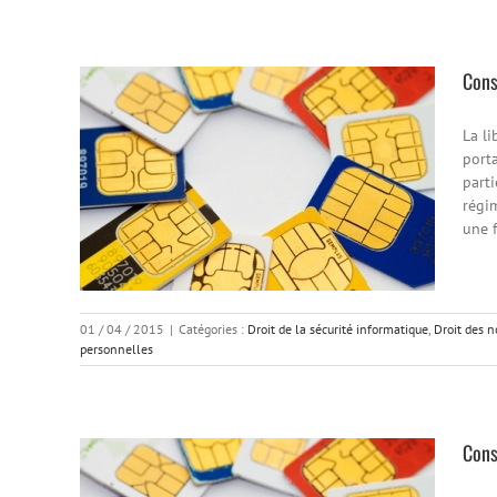
Cons
La li
port
parti
régim
une f
01 / 04 / 2015
|
Catégories :
Droit de la sécurité informatique
,
Droit des 
personnelles
Cons