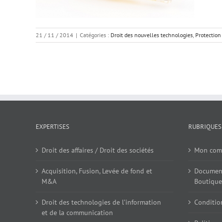
21 / 11 / 2014
|
Catégories :
Droit des nouvelles technologies
,
Protection
EXPERTISES
RUBRIQUES
Droit des affaires / Droit des sociétés
Mon com
Acquisition, Fusion, Levée de fond et
Document
M&A
Boutique
Droit des technologies de l’information
Conditio
et de la communication