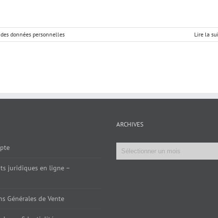
 des données personnelles
Lire la su
ARCHIVES
Archives
pte
s juridiques en ligne –
ns Générales de Vente